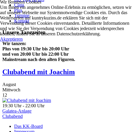
Wir benutzen Cookies
Class
Um Ihnen ein angenehmes Online-Erlebnis zu ermöglichen, setzen wir
Plus
auf unserer Webseite nur Systemnotwendige Cookies ein. Durch das
Termine
Weitersurfen auf kuntrykuzins.de erklären Sie sich mit der
Kontakt
Verwendung dieser Cookies einverstanden. Detaillierte Informationen
und wie Sie der Verwendung von Cookies jederzeit widersprechen
Unsere Tanzzeiten
können, finden Sie in unseren Datenschutzerklährung.
Akzeptieren
Wir tanzen:
Plus von 19:30 Uhr bis 20:00 Uhr
und von 20:00 Uhr bis 22:00 Uhr
Mainstream nach den
alten Figuren.
Clubabend mit Joachim
August
Mittwoch
12
19:30 Uhr - 22:00 Uhr
Galatea-Anlage
Clubabend
Das KK-Board
Impressum