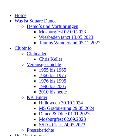
Home
Was ist Square Dance
Demo´s und Vorführungen
Mosburgfest 02.09.2023
Wiesbaden tanzt 13.05.2023
Taunus Wunderland 05.12.2022
Clubinfo
Clubcaller
Chris Keller
Vereinsgeschichte
1955 bis 1965
1966 bis 1975
1976 bis 1995
1996 bis 2005
2010 bis heute
KK-Bilder
Halloween 30.10.2024
MS Graduierung 29.05.2024
Dance & Dine 01.11.2023
Mosburgfest 02.09.2023
SSD - Class 24.05.2023
Presseberichte
Der Weg zu uns